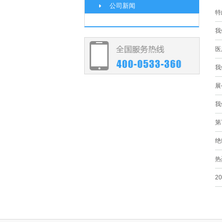
公司新闻
特
我
医
我
展
我
第
绝
热
2